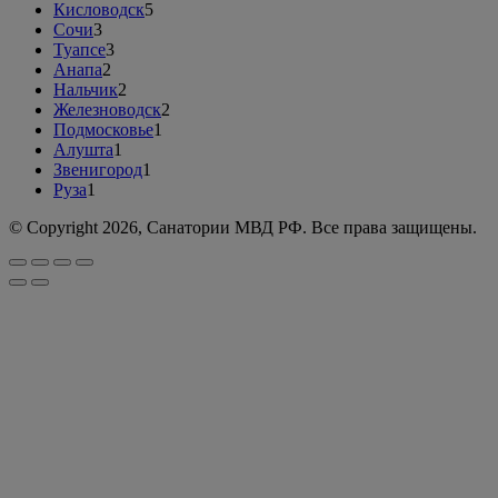
Кисловодск
5
Сочи
3
Туапсе
3
Анапа
2
Нальчик
2
Железноводск
2
Подмосковье
1
Алушта
1
Звенигород
1
Руза
1
© Copyright 2026, Санатории МВД РФ. Все права защищены.