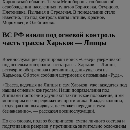
Харьковской области. 12 мая Минобороны сообщило об
освобождении населенных пунктов Борисовка, Огурцово,
Плетеневка, Пыльная и Стрелечья. В понедельник стало
известно, что под контроль взяты Гатище, Красное,
Мороховец и Олейниково.
ВС РФ взяли под огневой контроль
часть трассы Харьков — Липцы
Военнослужащие группировки войск «Север» удерживают
под огневым контролем часть трассы Харьков — Липцы,
регулярно обстреливая противника, движущегося из
Харькова. Об этом сообщил штурмовик с позывным «Руда».
«Трасса, ведущая на Липцы и сам Харьков, уже находится под
нашим огневым контролем. Наши подразделения под
Липцами постоянно улучшают тактическое положение, и мы
мониторим все передвижения противника. Каждая колонна,
входящая или выходящая, не сможет передвигаться
безнаказанно», — рассказал военнослужащий.
По его словам, подвоз боеприпасов, смена личного состава и
подтягивание резервов у противника значительно осложнены