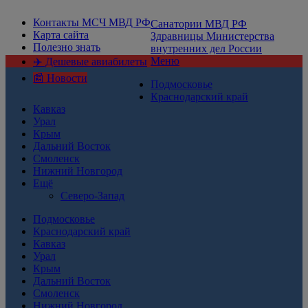
Контакты МСЧ МВД РФ
Санатории МВД РФ
Карта сайта
Здравницы Министерства
Полезно знать
внутренних дел России
Меню
✈️ Дешевые авиабилеты
📰 Новости
Подмосковье
Краснодарский край
Кавказ
Урал
Крым
Дальний Восток
Смоленск
Нижний Новгород
Ещё
Северо-Запад
Подмосковье
Краснодарский край
Кавказ
Урал
Крым
Дальний Восток
Смоленск
Нижний Новгород