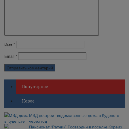
Имя
*
Email
*
Популярное
Новое
МВД достроит ведомственные дома в Кудепсте
через год
Пансионат “Ратник” Росвардии в поселке Кореиз