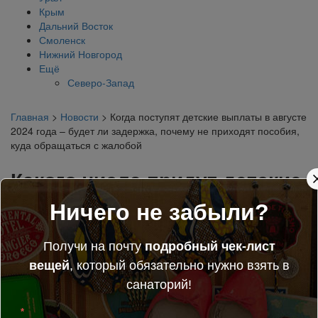
Крым
Дальний Восток
Смоленск
Нижний Новгород
Ещё
Северо-Запад
Главная
>
Новости
> Когда поступят детские выплаты в августе
2024 года – будет ли задержка, почему не приходят пособия,
куда обращаться с жалобой
Какого числа придут детские
пособия в августе 2024 года
Ничего не забыли?
– свежий график и
Получи на почту
подробный чек-лист
расписание выплат на
вещей
, который обязательно нужно взять в
санаторий!
ребенка, почему не приходят
*