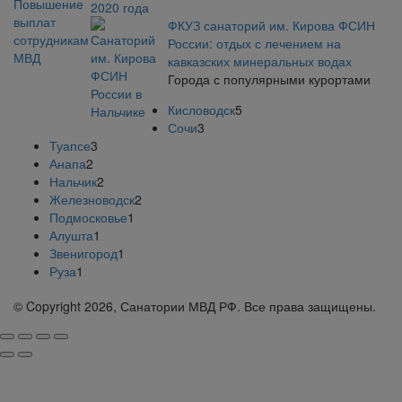
2020 года
ФКУЗ санаторий им. Кирова ФСИН
России: отдых с лечением на
кавказских минеральных водах
Города с популярными курортами
Кисловодск
5
Сочи
3
Туапсе
3
Анапа
2
Нальчик
2
Железноводск
2
Подмосковье
1
Алушта
1
Звенигород
1
Руза
1
© Copyright 2026, Санатории МВД РФ. Все права защищены.