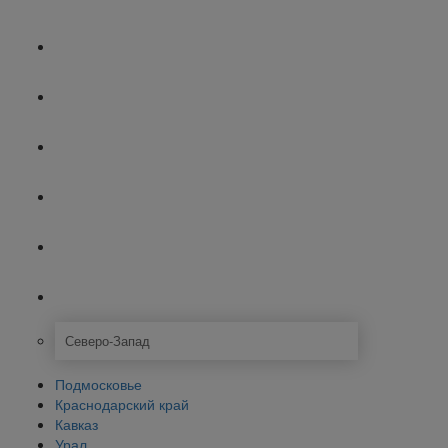
Урал
Крым
Дальний Восток
Смоленск
Нижний Новгород
Ещё
Северо-Запад
Подмосковье
Краснодарский край
Кавказ
Урал