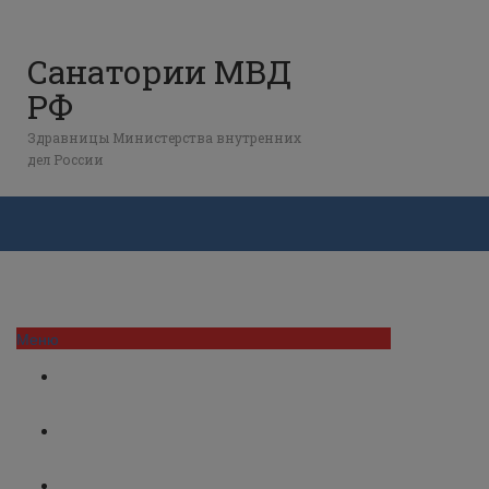
Контакты МСЧ МВД РФ
Карта сайта
Полезно знать
Санатории МВД
✈️ Дешевые авиабилеты
РФ
📰 Новости
Здравницы Министерства внутренних
дел России
Меню
Подмосковье
Краснодарский край
Кавказ