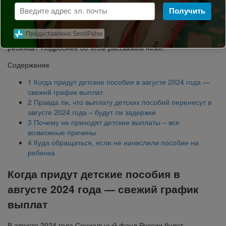
деньги
Получить
Какого числа придут детские пособия в августе 2024 года?
Предоставлено SendPulse
Возможны ли задержки? Почему не приходят деньги на
ребенка? Подробнее об этом расскажем ниже.
Содержание
1
Когда придут детские пособия в августе 2024 года —
свежий график выплат
2
Правда ли, что выплату детских пособий перенесут в
августе 2024 года – будут ли задержки
3
Почему не приходят детские выплаты – все
возможные причины
4
Куда обращаться, если не начислили пособие на
ребенка
Когда придут детские пособия в
августе 2024 года — свежий график
выплат
В августе 2024 года Социальный фонд России будет