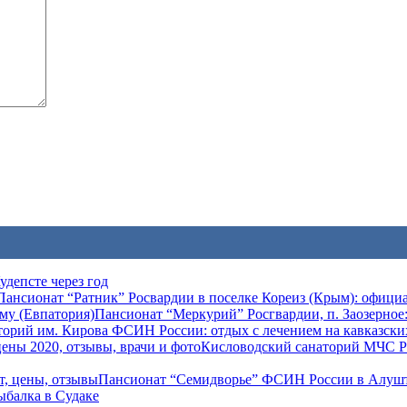
депсте через год
Пансионат “Ратник” Росвардии в поселке Кореиз (Крым): официа
Пансионат “Меркурий” Росгвардии, п. Заозерное:
орий им. Кирова ФСИН России: отдых с лечением на кавказски
Кисловодский санаторий МЧС РФ
Пансионат “Семидворье” ФСИН России в Алушт
ыбалка в Судаке