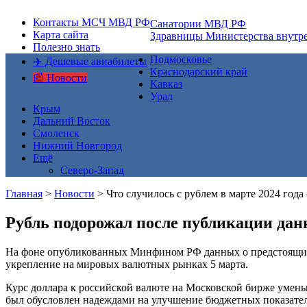
Контакты МСЧ МВД РФ
Санатории МВД РФ
Карта сайта
Здравницы Министерства внутре
Полезно знать
Подмосковье
✈️ Дешевые авиабилеты
Краснодарский край
📰 Новости
Кавказ
Урал
Крым
Дальний Восток
Смоленск
Нижний Новгород
Ещё
Северо-Запад
Главная
>
Новости
> Что случилось с рублем в марте 2024 года 
Рубль подорожал после публикации данн
На фоне опубликованных Минфином РФ данных о предстоящих д
укрепление на мировых валютных рынках 5 марта.
Курс доллара к российской валюте на Московской бирже уменьши
был обусловлен надеждами на улучшение бюджетных показателе