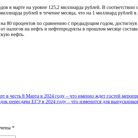
 в марте на уровне 125,2 миллиарда рублей. В соответствии с 
иллиарда рублей в течение месяца, что на 1 миллиард рублей в д
 на 80 процентов по сравнению с предыдущим годом, достигнув 
Ф от налогов на нефть и нефтепродукты в прошлом месяце состав
скую нефть.
т в честь 8 Марта в 2024 году – что именно ждет гостей меропр
ядок пересдачи ЕГЭ в 2024 году – что изменится для выпускнико
ечены
*