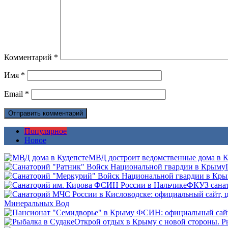
Комментарий
*
Имя
*
Email
*
Популярное
Новое
МВД достроит ведомственные дома в Ку
ФКУЗ санат
Минеральных Вод
Открой отдых в Крыму с новой стороны. Р