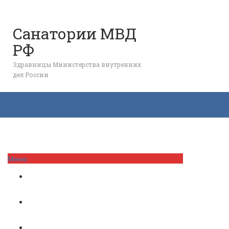
Контакты МСЧ МВД РФ
Карта сайта
Полезно знать
Санатории МВД
✈️ Дешевые авиабилеты
РФ
📰 Новости
Здравницы Министерства внутренних
дел России
Меню
Подмосковье
Краснодарский край
Кавказ